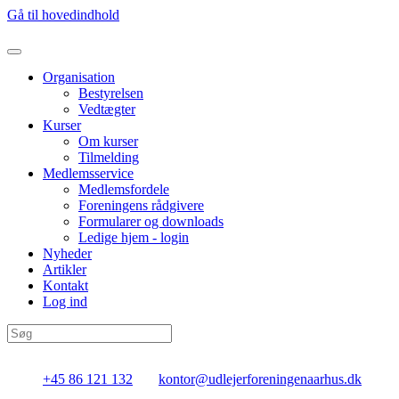
Gå til hovedindhold
Organisation
Bestyrelsen
Vedtægter
Kurser
Om kurser
Tilmelding
Medlemsservice
Medlemsfordele
Foreningens rådgivere
Formularer og downloads
Ledige hjem - login
Nyheder
Artikler
Kontakt
Log ind
+45 86 121 132
kontor@udlejerforeningenaarhus.dk