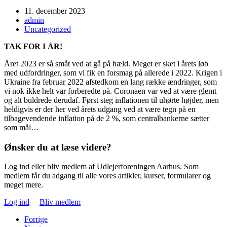
11. december 2023
admin
Uncategorized
TAK FOR I ÅR!
Året 2023 er så småt ved at gå på hæld. Meget er sket i årets løb
med udfordringer, som vi fik en forsmag på allerede i 2022. Krigen i
Ukraine fra februar 2022 afstedkom en lang række ændringer, som
vi nok ikke helt var forberedte på. Coronaen var ved at være glemt
og alt buldrede derudaf. Først steg inflationen til uhørte højder, men
heldigvis er der her ved årets udgang ved at være tegn på en
tilbagevendende inflation på de 2 %, som centralbankerne sætter
som mål…
Ønsker du at læse videre?
Log ind eller bliv medlem af Udlejerforeningen Aarhus. Som
medlem får du adgang til alle vores artikler, kurser, formularer og
meget mere.
Log ind
Bliv medlem
Forrige