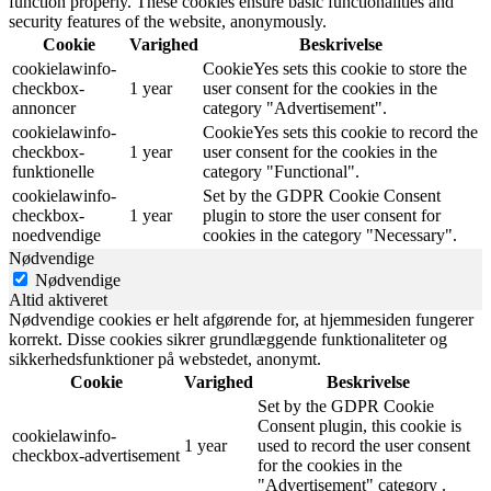
function properly. These cookies ensure basic functionalities and
security features of the website, anonymously.
Cookie
Varighed
Beskrivelse
cookielawinfo-
CookieYes sets this cookie to store the
checkbox-
1 year
user consent for the cookies in the
annoncer
category "Advertisement".
cookielawinfo-
CookieYes sets this cookie to record the
checkbox-
1 year
user consent for the cookies in the
funktionelle
category "Functional".
cookielawinfo-
Set by the GDPR Cookie Consent
checkbox-
1 year
plugin to store the user consent for
noedvendige
cookies in the category "Necessary".
Nødvendige
Nødvendige
Altid aktiveret
Nødvendige cookies er helt afgørende for, at hjemmesiden fungerer
korrekt. Disse cookies sikrer grundlæggende funktionaliteter og
sikkerhedsfunktioner på webstedet, anonymt.
Cookie
Varighed
Beskrivelse
Set by the GDPR Cookie
Consent plugin, this cookie is
cookielawinfo-
1 year
used to record the user consent
checkbox-advertisement
for the cookies in the
"Advertisement" category .