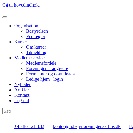
Gå til hovedindhold
Organisation
Bestyrelsen
Vedtægter
Kurser
Om kurser
Tilmelding
Medlemsservice
Medlemsfordele
Foreningens rådgivere
Formularer og downloads
Ledige hjem - login
Nyheder
Artikler
Kontakt
Log ind
+45 86 121 132
kontor@udlejerforeningenaarhus.dk
F