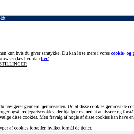
ldt.
– men kun hvis du giver samtykke. Du kan læse mere i vores
cookie- og p
n browser (læs hvordan
her
).
STILLINGER
 du navigerer gennem hjemmesiden. Ud af disse cookies gemmes de cooki
ruger også tredjepartscookies, der hjælper os med at analysere og fors
vælge disse cookies. Men fravalg af nogle af disse cookies kan have en
per af cookies fortæller, hvilket formål de tjener.