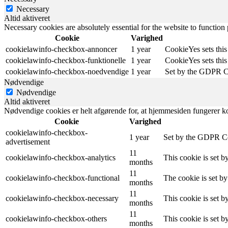
Necessary
Altid aktiveret
Necessary cookies are absolutely essential for the website to function
Cookie
Varighed
cookielawinfo-checkbox-annoncer
1 year
CookieYes sets this
cookielawinfo-checkbox-funktionelle
1 year
CookieYes sets this
cookielawinfo-checkbox-noedvendige
1 year
Set by the GDPR Coo
Nødvendige
Nødvendige
Altid aktiveret
Nødvendige cookies er helt afgørende for, at hjemmesiden fungerer ko
Cookie
Varighed
cookielawinfo-checkbox-
1 year
Set by the GDPR Coo
advertisement
11
cookielawinfo-checkbox-analytics
This cookie is set 
months
11
cookielawinfo-checkbox-functional
The cookie is set b
months
11
cookielawinfo-checkbox-necessary
This cookie is set 
months
11
cookielawinfo-checkbox-others
This cookie is set 
months